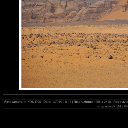
Fotocamera:
NIKON D90 |
Data:
13/04/10 9.24 |
Risoluzione:
4288 x 2848 |
Regolazio
Immagini totali:
152
| Ul