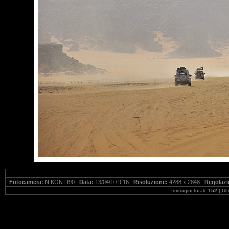
Fotocamera:
NIKON D90 |
Data:
13/04/10 9.16 |
Risoluzione:
4288 x 2848 |
Regolazi
Immagini totali:
152
| Ul